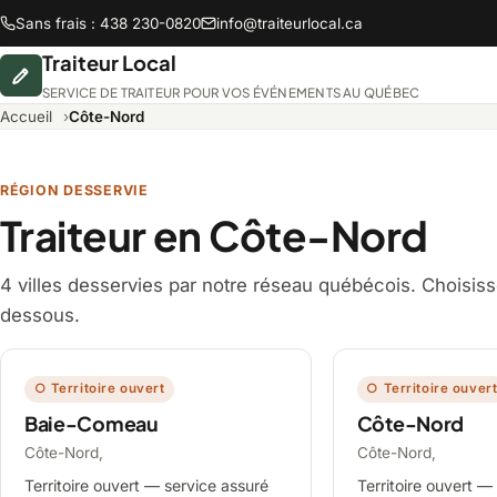
Sans frais : 438 230-0820
info@traiteurlocal.ca
Traiteur Local
SERVICE DE TRAITEUR POUR VOS ÉVÉNEMENTS AU QUÉBEC
Accueil
Côte-Nord
RÉGION DESSERVIE
Abitibi-Témiscamingue
Traiteur en Côte-Nord
4 villes desservies par notre réseau québécois. Choisissez
Chaudière-Appalaches
dessous.
Lanaudière
○ Territoire ouvert
○ Territoire ouver
Baie-Comeau
Côte-Nord
Montréal
Côte-Nord,
Côte-Nord,
Saguenay-Lac-Saint-Jean
Territoire ouvert — service assuré
Territoire ouvert —