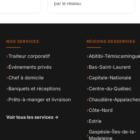
par le réseau.
NOS SERVICES
RÉGIONS DESSERVIES
›
Traiteur corporatif
›
Abitibi-Témiscamingu
›
Événements privés
›
Bas-Saint-Laurent
›
Chef à domicile
›
Capitale-Nationale
›
Banquets et réceptions
›
Centre-du-Québec
›
Prêts-à-manger et livraison
›
Chaudière-Appalache
›
Côte-Nord
Voir tous les services →
›
Estrie
Gaspésie–Îles-de-la-
›
Madeleine