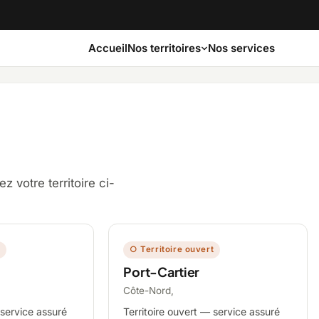
Accueil
Nos services
Nos territoires
Bas-Saint-Laurent
Capitale-Nationale
 votre territoire ci-
Côte-Nord
Estrie
Laurentides
Laval
t
○ Territoire ouvert
Port-Cartier
Montérégie
Nord-du-Québec
Côte-Nord,
 service assuré
Territoire ouvert — service assuré