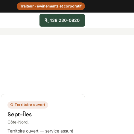
Traiteur · événements et corporatif
438 230-0820
→
Centre-du-Québec
Gaspésie–Îles-de-la-
Madeleine
Mauricie
○ Territoire ouvert
Sept-Îles
Outaouais
Côte-Nord,
Territoire ouvert — service assuré