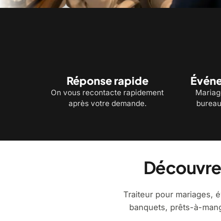
Service à table et bouchées pour recevoir vos
Chef 
invités
vous
Réponse rapide
Événe
On vous recontacte rapidement
Mariage
après votre demande.
bureau
Découvrez
Traiteur pour mariages, é
banquets, prêts-à-mange