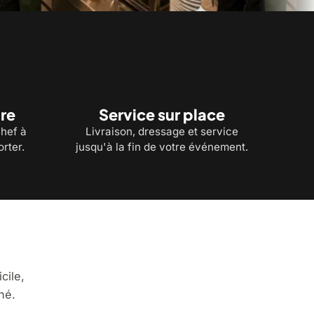
raison : des repas livrés
Banquets et réceptions : buffets fro
pour vos grandes tablées
re
Service sur place
chef à
Livraison, dressage et service
rter.
jusqu'à la fin de votre événement.
cile,
né.