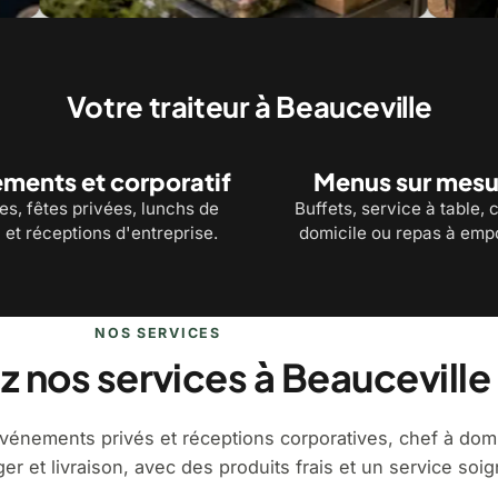
à domicile : un menu sur mesure cuisiné chez
Prêts-à-manger et liv
prêts à servir
Votre traiteur à Beauceville
ments et corporatif
Menus sur mesu
s, fêtes privées, lunchs de
Buffets, service à table, 
 et réceptions d'entreprise.
domicile ou repas à empo
NOS SERVICES
 nos services à Beauceville
vénements privés et réceptions corporatives, chef à domi
r et livraison, avec des produits frais et un service soig