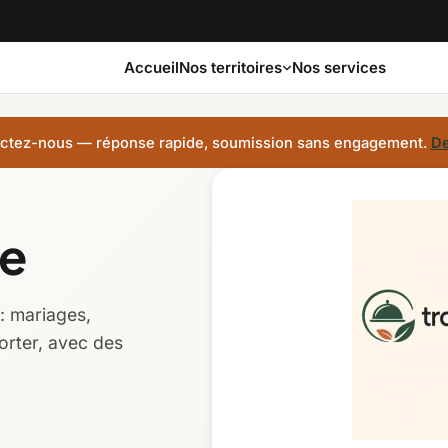
Accueil
Nos services
Nos territoires
ctez-nous — réponse rapide, soumission sans engagement.
De
Bas-Saint-Laurent
Capitale-Nationale
le
Côte-Nord
Estrie
: mariages,
Laurentides
Laval
orter, avec des
Montérégie
Nord-du-Québec