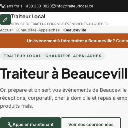
Sans frais : 438 230-0820
info@traiteurlocal.ca
Traiteur Local
SERVICE DE TRAITEUR POUR VOS ÉVÉNEMENTS AU QUÉBEC
Accueil
Chaudière-Appalaches
Beauceville
Un événement à faire traiter à Beauceville?
Conta
Abitibi-Témiscamingue
TRAITEUR LOCAL · CHAUDIÈRE-APPALACHES
Traiteur à Beaucevil
Chaudière-Appalaches
On prépare et on sert vos événements de Beauceville 
Lanaudière
réceptions, corporatif, chef à domicile et repas à emp
produits frais.
Montréal
Appeler maintenant
Voir nos coordonnées
Saguenay-Lac-Saint-Jean