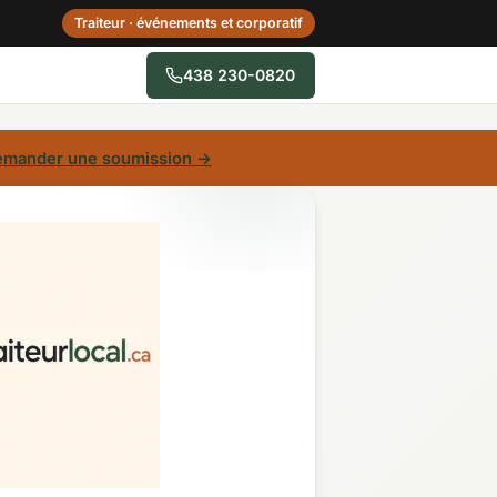
Traiteur · événements et corporatif
438 230-0820
→
mander une soumission →
Centre-du-Québec
Gaspésie–Îles-de-la-
Madeleine
Mauricie
Outaouais