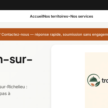
Accueil
Nos services
Nos territoires
?
Contactez-nous — réponse rapide, soumission sans engagem
Bas-Saint-Laurent
Capitale-Nationale
an-sur-
Côte-Nord
Estrie
Laurentides
Laval
ur-Richelieu :
Montérégie
Nord-du-Québec
epas à