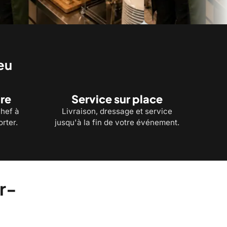
raison : des repas livrés
Banquets et réceptions : buffets fro
pour vos grandes tablées
eu
re
Service sur place
chef à
Livraison, dressage et service
rter.
jusqu'à la fin de votre événement.
r-