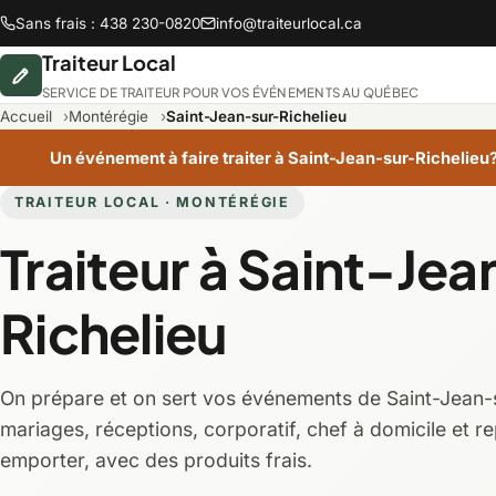
Sans frais : 438 230-0820
info@traiteurlocal.ca
Traiteur Local
SERVICE DE TRAITEUR POUR VOS ÉVÉNEMENTS AU QUÉBEC
Accueil
Montérégie
Saint-Jean-sur-Richelieu
Un événement à faire traiter à Saint-Jean-sur-Richelieu
TRAITEUR LOCAL · MONTÉRÉGIE
Abitibi-Témiscamingue
Traiteur à Saint-Je
Chaudière-Appalaches
Richelieu
Lanaudière
On prépare et on sert vos événements de Saint-Jean-s
Montréal
mariages, réceptions, corporatif, chef à domicile et r
emporter, avec des produits frais.
Saguenay-Lac-Saint-Jean