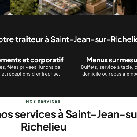
à domicile : un menu sur mesure cuisiné chez
Prêts-à-manger et liv
prêts à servir
otre traiteur à Saint-Jean-sur-Richeli
ments et corporatif
Menus sur mesu
s, fêtes privées, lunchs de
Buffets, service à table, 
 et réceptions d'entreprise.
domicile ou repas à empo
NOS SERVICES
os services à Saint-Jean-su
Richelieu