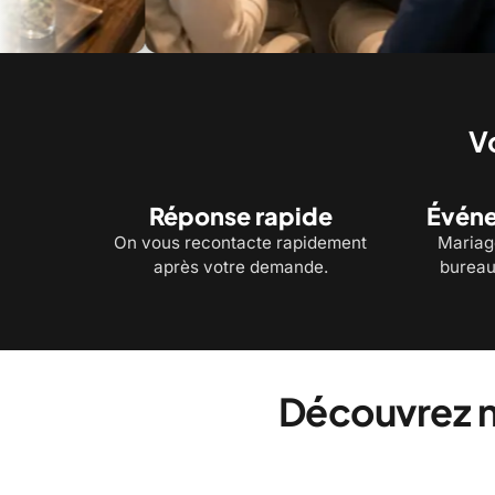
Service à table et bouchées pour recevoir vos
Chef 
invités
vous
V
Réponse rapide
Événe
On vous recontacte rapidement
Mariage
après votre demande.
bureau
Découvrez n