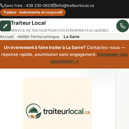
Sans frais : 438 230-0820
info@traiteurlocal.ca
Traiteur · événements et corporatif
Traiteur Local
SERVICE DE TRAITEUR POUR VOS ÉVÉNEMENTS AU QUÉBEC
Accueil
Abitibi-Témiscamingue
La Sarre
Un événement à faire traiter à La Sarre?
Contactez-nous —
réponse rapide, soumission sans engagement.
Demander une
soumission →