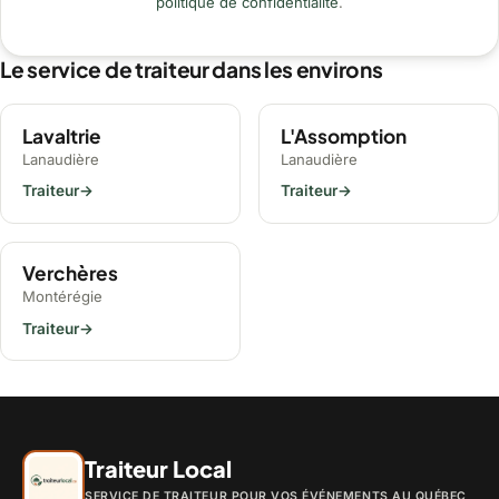
politique de confidentialité
.
Le service de traiteur dans les environs
Lavaltrie
L'Assomption
Lanaudière
Lanaudière
Traiteur
→
Traiteur
→
Verchères
Montérégie
Traiteur
→
Traiteur Local
SERVICE DE TRAITEUR POUR VOS ÉVÉNEMENTS AU QUÉBEC