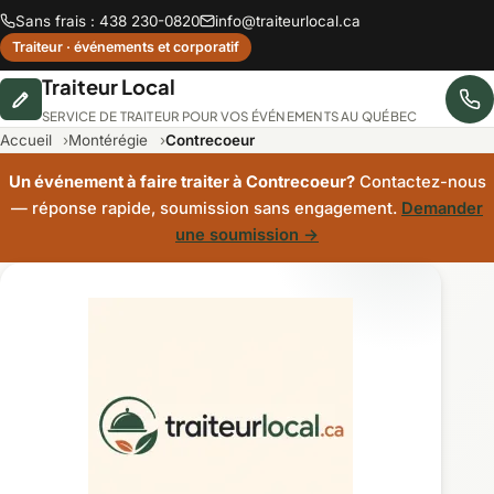
Sans frais : 438 230-0820
info@traiteurlocal.ca
Traiteur · événements et corporatif
Traiteur Local
SERVICE DE TRAITEUR POUR VOS ÉVÉNEMENTS AU QUÉBEC
Accueil
Montérégie
Contrecoeur
Un événement à faire traiter à Contrecoeur?
Contactez-nous
— réponse rapide, soumission sans engagement.
Demander
une soumission →