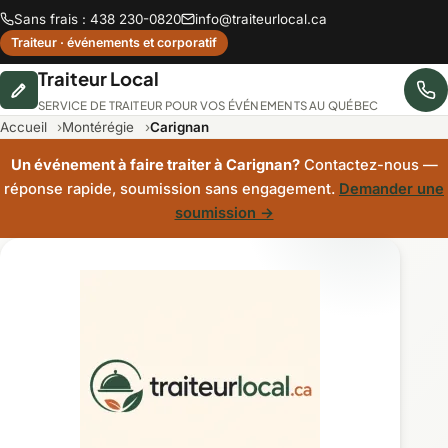
Sans frais : 438 230-0820
info@traiteurlocal.ca
Traiteur · événements et corporatif
Traiteur Local
SERVICE DE TRAITEUR POUR VOS ÉVÉNEMENTS AU QUÉBEC
Accueil
Montérégie
Carignan
Un événement à faire traiter à Carignan?
Contactez-nous —
réponse rapide, soumission sans engagement.
Demander une
soumission →