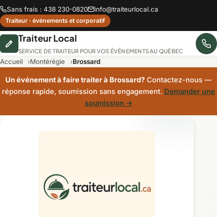
Sans frais : 438 230-0820
info@traiteurlocal.ca
Traiteur · événements et corporatif
Traiteur Local
SERVICE DE TRAITEUR POUR VOS ÉVÉNEMENTS AU QUÉBEC
Accueil
Montérégie
Brossard
Un événement à faire traiter à Brossard?
Contactez-nous —
réponse rapide, soumission sans engagement.
Demander une
soumission →